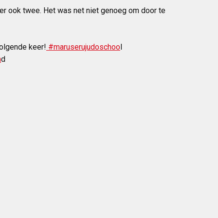
 er ook twee. Het was net niet genoeg om door te
olgende keer!
#maruserujudoschoo
l
n
d