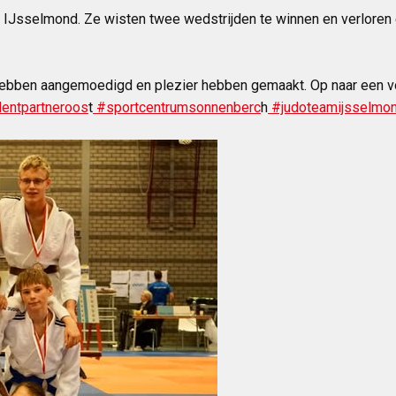
n IJsselmond. Ze wisten twee wedstrijden te winnen en verloren
 hebben aangemoedigd en plezier hebben gemaakt. Op naar een v
lentpartneroos
t
#sportcentrumsonnenberc
h
#judoteamijsselmo