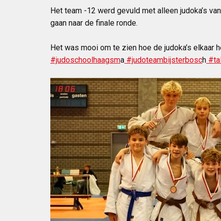
Het team -12 werd gevuld met alleen judoka’s va
gaan naar de finale ronde.
Het was mooi om te zien hoe de judoka’s elkaar
#judoschoolhaagsm
a
#judoteambijsterbosc
h
#ta