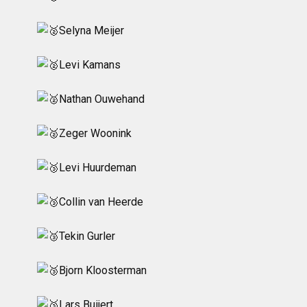
Selyna Meijer
Levi Kamans
Nathan Ouwehand
Zeger Woonink
Levi Huurdeman
Collin van Heerde
Tekin Gurler
Bjorn Kloosterman
Lars Buijert