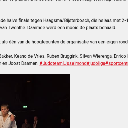
 halve finale tegen Haagsma/Bijsterbosch, die helaas met 2-1 we
0 van Twenthe. Daarmee werd een mooie 3e plaats behaald.
 als één van de hoogtepunten de organisatie van een eigen ronde.
Bakker, Keano de Vries, Ruben Bruggink, Silvan Wierenga, Enrico
r en Joost Daamen.
#JudoteamIJsselmond
#judoliga
#sportcen