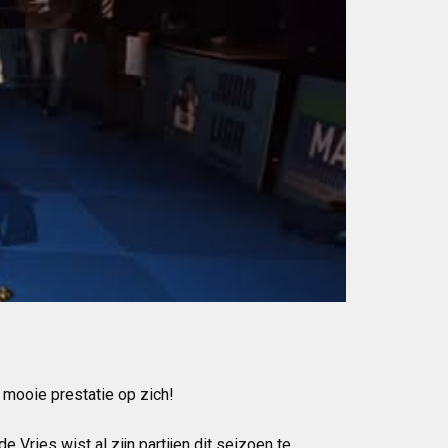
mooie prestatie op zich!
Vries wist al zijn partijen dit seizoen te