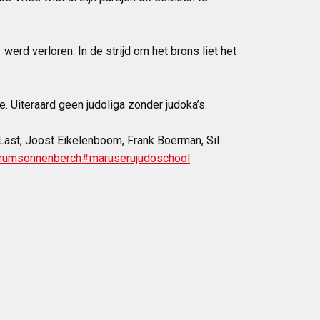
rd verloren. In de strijd om het brons liet het
 Uiteraard geen judoliga zonder judoka’s.
 Last, Joost Eikelenboom, Frank Boerman, Sil
trumsonnenberch
#maruserujudoschool