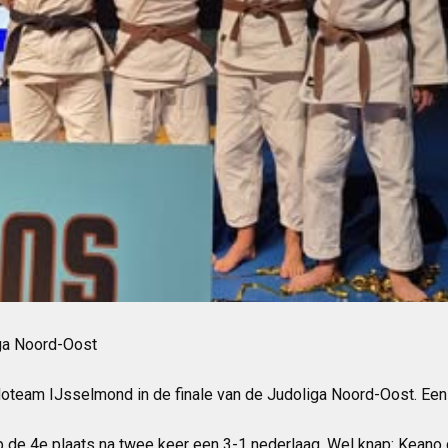
ga Noord-Oost
eam IJsselmond in de finale van de Judoliga Noord-Oost. Een 
de 4e plaats na twee keer een 3-1 nederlaag. Wel knap: Keano de 