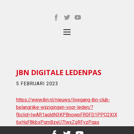
JBN DIGITALE LEDENPAS
5 FEBRUARI 2023
https://www.jbn.nl/nieuws/livegang-jbn-club-
belangrijke-wijzigingen-voor-leden/?
fbclid=IwAR1aqldN3KPBnowpFR0FD1PPO2XIX
6xHqF8kbsPqmBzeU7IwxZgRFyzPqas