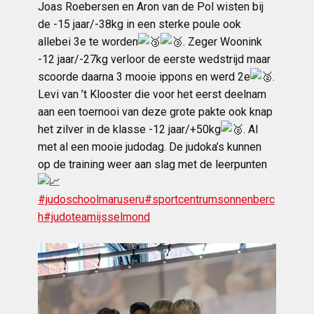
Joas Roebersen en Aron van de Pol wisten bij
de -15 jaar/-38kg in een sterke poule ook
allebei 3e te worden
. Zeger Woonink
-12 jaar/-27kg verloor de eerste wedstrijd maar
scoorde daarna 3 mooie ippons en werd 2e
.
Levi van ’t Klooster die voor het eerst deelnam
aan een toernooi van deze grote pakte ook knap
het zilver in de klasse -12 jaar/+50kg
. Al
met al een mooie judodag. De judoka’s kunnen
op de training weer aan slag met de leerpunten
#judoschoolmaruseru
#sportcentrumsonnenberc
h
#judoteamijsselmond