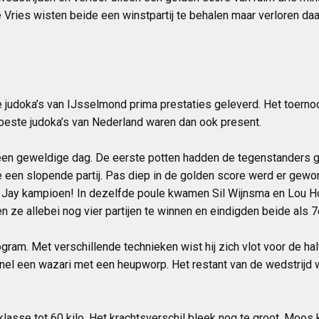
ries wisten beide een winstpartij te behalen maar verloren daar
 judoka’s van IJsselmond prima prestaties geleverd. Het toerno
beste judoka’s van Nederland waren dan ook present.
 een geweldige dag. De eerste potten hadden de tegenstanders 
e een slopende partij. Pas diep in de golden score werd er gewo
. Jay kampioen! In dezelfde poule kwamen Sil Wijnsma en Lou Ho
en ze allebei nog vier partijen te winnen en eindigden beide als 7
gram. Met verschillende technieken wist hij zich vlot voor de hal
snel een wazari met een heupworp. Het restant van de wedstrijd
asse tot 60 kilo. Het krachtsverschil bleek nog te groot, Moos 