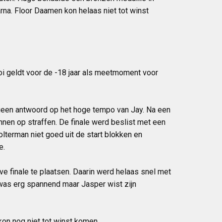
na. Floor Daamen kon helaas niet tot winst
oi geldt voor de -18 jaar als meetmoment voor
geen antwoord op het hoge tempo van Jay. Na een
nnen op straffen. De finale werd beslist met een
lterman niet goed uit de start blokken en
e.
ve finale te plaatsen. Daarin werd helaas snel met
 was erg spannend maar Jasper wist zijn
kon nog niet tot winst komen.