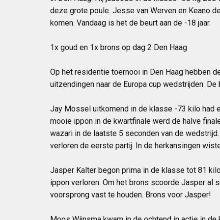
deze grote poule. Jesse van Werven en Keano de V
komen. Vandaag is het de beurt aan de -18 jaar.
1x goud en 1x brons op dag 2 Den Haag
Op het residentie toernooi in Den Haag hebben de
uitzendingen naar de Europa cup wedstrijden. De 
Jay Mossel uitkomend in de klasse -73 kilo had
mooie ippon in de kwartfinale werd de halve final
wazari in de laatste 5 seconden van de wedstrijd
verloren de eerste partij. In de herkansingen wist
Jasper Kalter begon prima in de klasse tot 81 kilo
ippon verloren. Om het brons scoorde Jasper al 
voorsprong vast te houden. Brons voor Jasper!
Moos Wijnsma kwam in de ochtend in actie in de kl