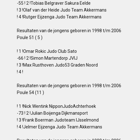
-55 ! 2 !Tobias Belgraver Sakura Eelde
! 3 !Olaf van der Heide Judo Team Akkermans
! 4 !Rutger Eijzenga Judo Team Akkermans
Resultaten van de jongens geboren in 1998 t/m 2006
Poule 51 ( 5 )
! 1 !Omar Rokic Judo Club Sato
-66 ! 2 !Simon Martendorp JVIJ
! 3 !Max Rusthoven Judo53 Graden Noord
! 4 !
Resultaten van de jongens geboren in 1998 t/m 2006
Poule 54 (11 )
! 1 !Nick Wentink NipponJudoAchterhoek
-73 ! 2 !Julian Boijenga Dijkmansport
! 3 !Frank Boerman Judoteam IJsselmond
! 4 !Jelmer Eijzenga Judo Team Akkermans