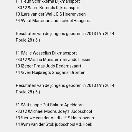
! 1 !Teun Schrikkema Dijkmansport
-30 ! 2 !Niam Berends Dijkmansport
! 3 !Lars van der Wal J.E.S Heerenveen
! 4 !Wout Marsman Judoschool Haagsma
Resultaten van de jongens geboren in 2013 t/m 2014
Poule 28 ( 6 )
! 1 !Melle Wesselius Dijkmansport
-33 ! 2 !Mischa Munsterman Judo Losser
! 3 !Zeger Praas Judo Dedemsvaart
! 4 !Sven Huijbregts Shoganai Dronten
Resultaten van de jongens geboren in 2013 t/m 2014
Poule 28 ( 6 )
! 1 !Matzjoppe Put Sakura Apeldoorn
-33 ! 2 !Michael Moons Joey's Judoschool
! 3 !Lieuwe van der Veldt J.E.S Heerenveen
! 4 !Wim van der Stok judoschool v.d. Hoek