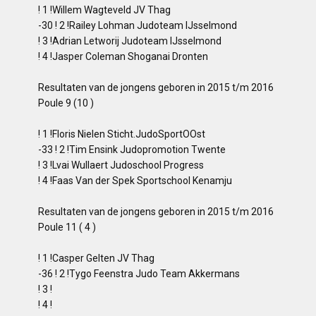
! 1 !Willem Wagteveld JV Thag
-30 ! 2 !Railey Lohman Judoteam IJsselmond
! 3 !Adrian Letworij Judoteam IJsselmond
! 4 !Jasper Coleman Shoganai Dronten
Resultaten van de jongens geboren in 2015 t/m 2016
Poule 9 (10 )
! 1 !Floris Nielen Sticht.JudoSportOOst
-33 ! 2 !Tim Ensink Judopromotion Twente
! 3 !Lvai Wullaert Judoschool Progress
! 4 !Faas Van der Spek Sportschool Kenamju
Resultaten van de jongens geboren in 2015 t/m 2016
Poule 11 ( 4 )
! 1 !Casper Gelten JV Thag
-36 ! 2 !Tygo Feenstra Judo Team Akkermans
! 3 !
! 4 !