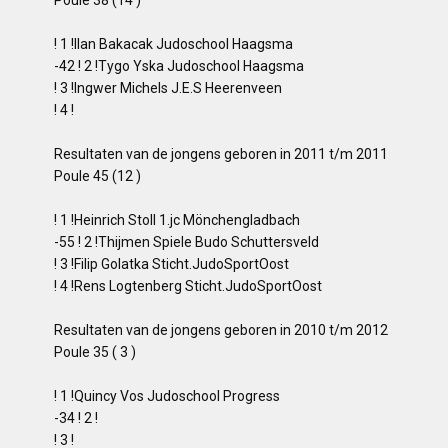
! 1 !Ilan Bakacak Judoschool Haagsma
-42 ! 2 !Tygo Yska Judoschool Haagsma
! 3 !Ingwer Michels J.E.S Heerenveen
! 4 !
Resultaten van de jongens geboren in 2011 t/m 2011
Poule 45 (12 )
! 1 !Heinrich Stoll 1.jc Mönchengladbach
-55 ! 2 !Thijmen Spiele Budo Schuttersveld
! 3 !Filip Golatka Sticht.JudoSportOost
! 4 !Rens Logtenberg Sticht.JudoSportOost
Resultaten van de jongens geboren in 2010 t/m 2012
Poule 35 ( 3 )
! 1 !Quincy Vos Judoschool Progress
-34 ! 2 !
! 3 !