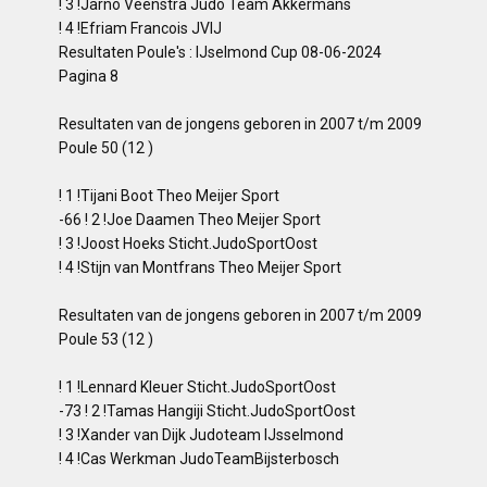
! 3 !Jarno Veenstra Judo Team Akkermans
! 4 !Efriam Francois JVIJ
Resultaten Poule's : IJselmond Cup 08-06-2024
Pagina 8
Resultaten van de jongens geboren in 2007 t/m 2009
Poule 50 (12 )
! 1 !Tijani Boot Theo Meijer Sport
-66 ! 2 !Joe Daamen Theo Meijer Sport
! 3 !Joost Hoeks Sticht.JudoSportOost
! 4 !Stijn van Montfrans Theo Meijer Sport
Resultaten van de jongens geboren in 2007 t/m 2009
Poule 53 (12 )
! 1 !Lennard Kleuer Sticht.JudoSportOost
-73 ! 2 !Tamas Hangiji Sticht.JudoSportOost
! 3 !Xander van Dijk Judoteam IJsselmond
! 4 !Cas Werkman JudoTeamBijsterbosch