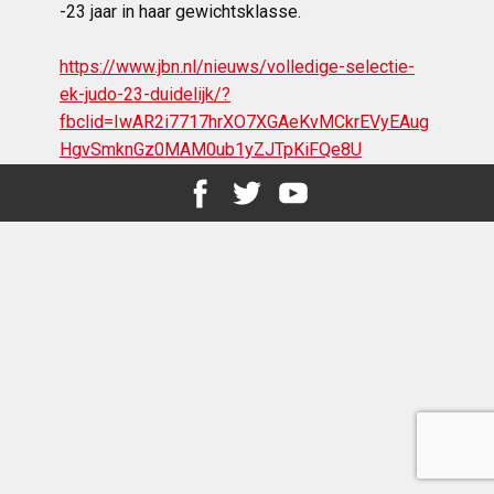
-23 jaar in haar gewichtsklasse.
https://www.jbn.nl/nieuws/volledige-selectie-
ek-judo-23-duidelijk/?
fbclid=IwAR2i7717hrXO7XGAeKvMCkrEVyEAug
HgvSmknGz0MAM0ub1yZJTpKiFQe8U