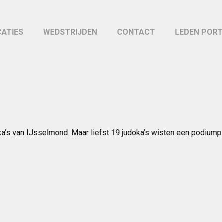
CATIES
WEDSTRIJDEN
CONTACT
LEDEN POR
ka’s van IJsselmond. Maar liefst 19 judoka’s wisten een podiump