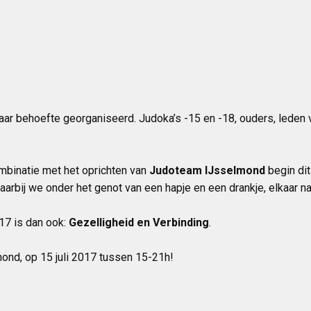
ar behoefte georganiseerd. Judoka’s -15 en -18, ouders, leden v
ombinatie met het oprichten van
Judoteam IJsselmond
begin dit
rbij we onder het genot van een hapje en een drankje, elkaar n
7 is dan ook:
Gezelligheid en Verbinding
.
nd, op 15 juli 2017 tussen 15-21h!
.