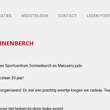
CATIES
WEDSTRIJDEN
CONTACT
LEDEN POR
ONNENBERCH
n Sportcentrum Sonnenberch en Maruseru judo.
staan 30 jaar!
organiseerd. En wat een prachtig weertje kregen we cadeau. Te
 voor het helpen bij deze leuke avond.