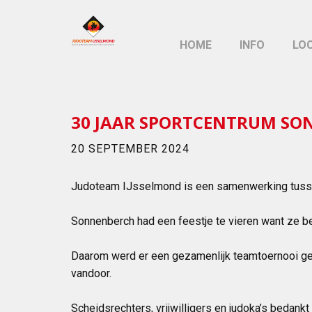
HOME
INFO
LO
30 JAAR SPORTCENTRUM S
20 SEPTEMBER 2024
Judoteam IJsselmond is een samenwerking tusse
Sonnenberch had een feestje te vieren want ze be
Daarom werd er een gezamenlijk teamtoernooi ge
vandoor.
Scheidsrechters, vrijwilligers en judoka’s bedankt