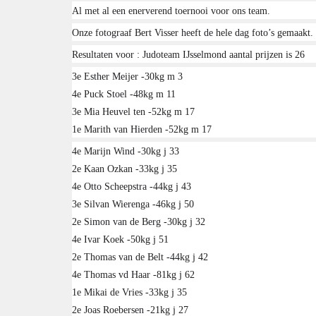
Al met al een enerverend toernooi voor ons team.
Onze fotograaf Bert Visser heeft de hele dag foto’s gemaakt.
Resultaten voor : Judoteam IJsselmond aantal prijzen is 26
3e Esther Meijer -30kg m 3
4e Puck Stoel -48kg m 11
3e Mia Heuvel ten -52kg m 17
1e Marith van Hierden -52kg m 17
4e Marijn Wind -30kg j 33
2e Kaan Ozkan -33kg j 35
4e Otto Scheepstra -44kg j 43
3e Silvan Wierenga -46kg j 50
2e Simon van de Berg -30kg j 32
4e Ivar Koek -50kg j 51
2e Thomas van de Belt -44kg j 42
4e Thomas vd Haar -81kg j 62
1e Mikai de Vries -33kg j 35
2e Joas Roebersen -21kg j 27